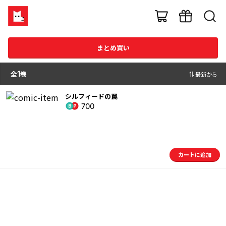
まとめ買い
全
1
巻
最新から
シルフィードの罠
700
カートに追加