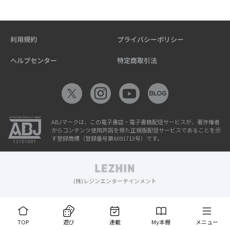
利用規約
プライバシーポリシー
ヘルプセンター
特定商取引法
ABJマークは、この電子書店・電子書籍配信サービスが、著作権者
からコンテンツ使用許諾を得た正規版配信サービスであることを示
す登録商標（登録番号第6091713号）です。
(株)レジンエンターテインメント
TOP
遊び
連載
My本棚
メニュー