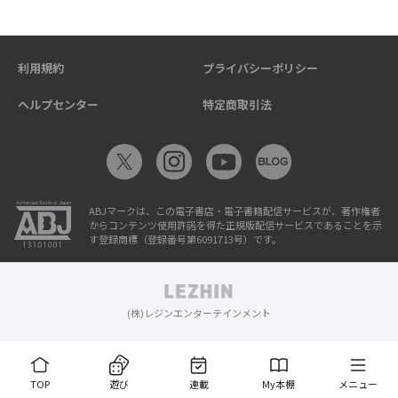
利用規約
プライバシーポリシー
ヘルプセンター
特定商取引法
ABJマークは、この電子書店・電子書籍配信サービスが、著作権者
からコンテンツ使用許諾を得た正規版配信サービスであることを示
す登録商標（登録番号第6091713号）です。
(株)レジンエンターテインメント
TOP
遊び
連載
My本棚
メニュー