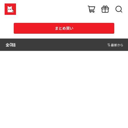
まとめ買い
全
0
話
最新から