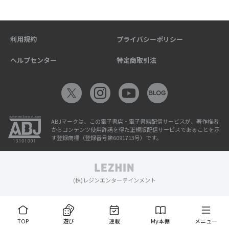
利用規約
プライバシーポリシー
ヘルプセンター
特定商取引法
ABJマークは、この電子書店・電子書籍配信サービスが、著作権者
からコンテンツ使用許諾を得た正規版配信サービスであることを示
す登録商標（登録番号第6091713号）です。
(株)レジンエンターテインメント
TOP
遊び
連載
My本棚
メニュー