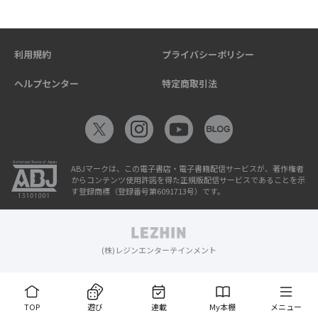
利用規約
プライバシーポリシー
ヘルプセンター
特定商取引法
ABJマークは、この電子書店・電子書籍配信サービスが、著作権者
からコンテンツ使用許諾を得た正規版配信サービスであることを示
す登録商標（登録番号第6091713号）です。
(株)レジンエンターテインメント
TOP
遊び
連載
My本棚
メニュー