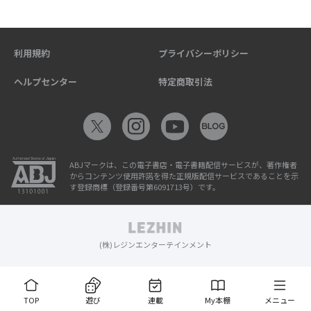
利用規約
プライバシーポリシー
ヘルプセンター
特定商取引法
ABJマークは、この電子書店・電子書籍配信サービスが、著作権者
からコンテンツ使用許諾を得た正規版配信サービスであることを示
す登録商標（登録番号第6091713号）です。
(株)レジンエンターテインメント
TOP
遊び
連載
My本棚
メニュー