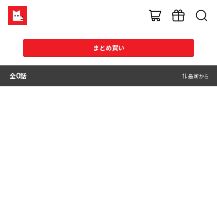
まとめ買い
全
0
話
最新から