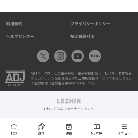
利用規約
プライバシーポリシー
ヘルプセンター
特定商取引法
ABJマークは、この電子書店・電子書籍配信サービスが、著作権者
からコンテンツ使用許諾を得た正規版配信サービスであることを示
す登録商標（登録番号第6091713号）です。
(株)レジンエンターテインメント
TOP
遊び
連載
My本棚
メニュー