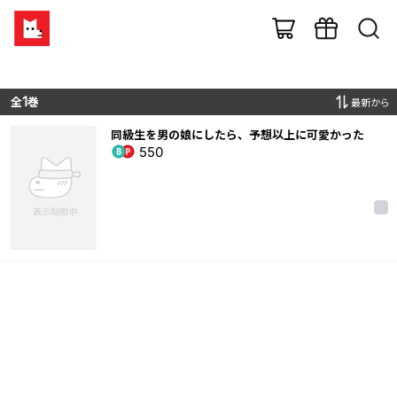
全
1
巻
最新から
同級生を男の娘にしたら、予想以上に可愛かった
550