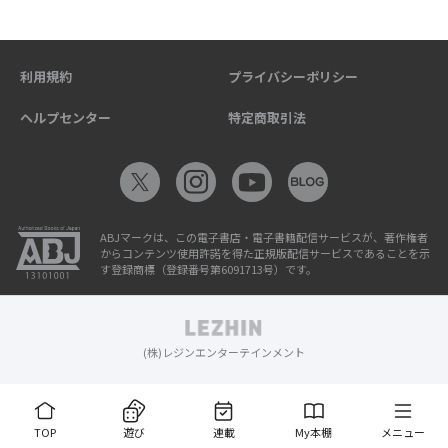
利用規約
プライバシーポリシー
ヘルプセンター
特定商取引法
ABJマークは、この電子書店・電子書籍配信サービスが、著作権者
からコンテンツ使用許諾を得た正規版配信サービスであることを示
す登録商標（登録番号第6091713号）です。
(株)レジンエンターテインメント
TOP
遊び
連載
My本棚
メニュー