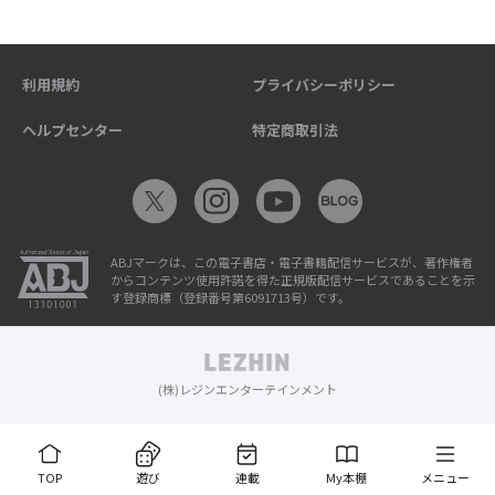
利用規約
プライバシーポリシー
ヘルプセンター
特定商取引法
ABJマークは、この電子書店・電子書籍配信サービスが、著作権者
からコンテンツ使用許諾を得た正規版配信サービスであることを示
す登録商標（登録番号第6091713号）です。
(株)レジンエンターテインメント
TOP
遊び
連載
My本棚
メニュー