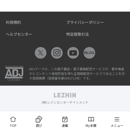
利用規約
プライバシーポリシー
ヘルプセンター
特定商取引法
ABJマークは、この電子書店・電子書籍配信サービスが、著作権者
からコンテンツ使用許諾を得た正規版配信サービスであることを示
す登録商標（登録番号第6091713号）です。
(株)レジンエンターテインメント
TOP
遊び
連載
My本棚
メニュー