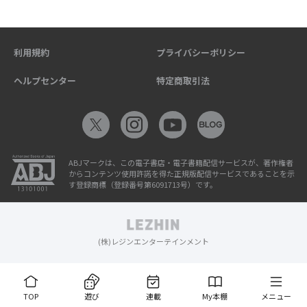
利用規約
プライバシーポリシー
ヘルプセンター
特定商取引法
ABJマークは、この電子書店・電子書籍配信サービスが、著作権者
からコンテンツ使用許諾を得た正規版配信サービスであることを示
す登録商標（登録番号第6091713号）です。
(株)レジンエンターテインメント
TOP
遊び
連載
My本棚
メニュー