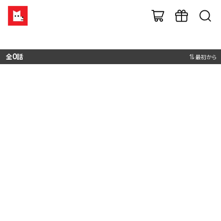
全
0
話
最初から