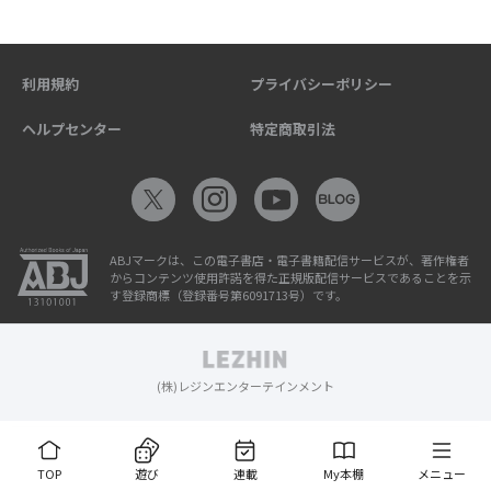
利用規約
プライバシーポリシー
ヘルプセンター
特定商取引法
ABJマークは、この電子書店・電子書籍配信サービスが、著作権者
からコンテンツ使用許諾を得た正規版配信サービスであることを示
す登録商標（登録番号第6091713号）です。
(株)レジンエンターテインメント
TOP
遊び
連載
My本棚
メニュー