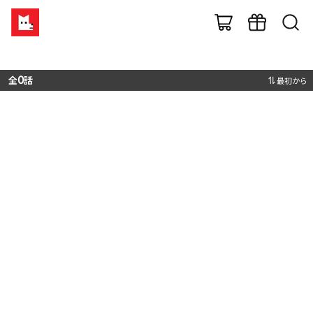
全
0
話
最初から