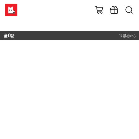
全
0
話
最初から