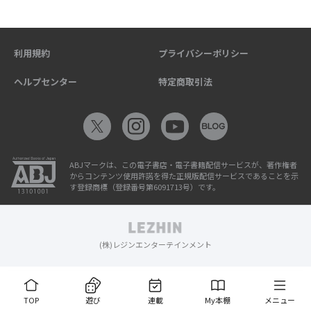
利用規約
プライバシーポリシー
ヘルプセンター
特定商取引法
ABJマークは、この電子書店・電子書籍配信サービスが、著作権者
からコンテンツ使用許諾を得た正規版配信サービスであることを示
す登録商標（登録番号第6091713号）です。
(株)レジンエンターテインメント
TOP
遊び
連載
My本棚
メニュー