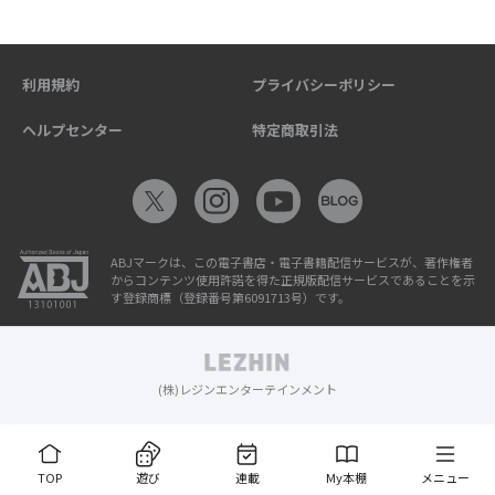
利用規約
プライバシーポリシー
ヘルプセンター
特定商取引法
ABJマークは、この電子書店・電子書籍配信サービスが、著作権者
からコンテンツ使用許諾を得た正規版配信サービスであることを示
す登録商標（登録番号第6091713号）です。
(株)レジンエンターテインメント
TOP
遊び
連載
My本棚
メニュー