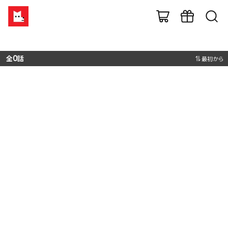
全
0
話
最初から