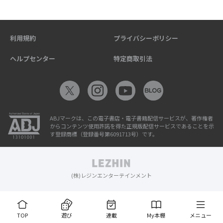
利用規約
プライバシーポリシー
ヘルプセンター
特定商取引法
ABJマークは、この電子書店・電子書籍配信サービスが、著作権者
からコンテンツ使用許諾を得た正規版配信サービスであることを示
す登録商標（登録番号第6091713号）です。
(株)レジンエンターテインメント
TOP
遊び
連載
My本棚
メニュー