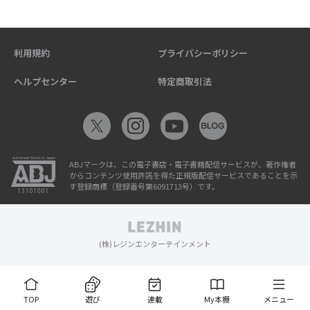
利用規約
プライバシーポリシー
ヘルプセンター
特定商取引法
ABJマークは、この電子書店・電子書籍配信サービスが、著作権者
からコンテンツ使用許諾を得た正規版配信サービスであることを示
す登録商標（登録番号第6091713号）です。
(株)レジンエンターテインメント
TOP
遊び
連載
My本棚
メニュー