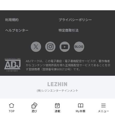
利用規約
プライバシーポリシー
ヘルプセンター
特定商取引法
ABJマークは、この電子書店・電子書籍配信サービスが、著作権者
からコンテンツ使用許諾を得た正規版配信サービスであることを示
す登録商標（登録番号第6091713号）です。
(株)レジンエンターテインメント
TOP
遊び
連載
My本棚
メニュー