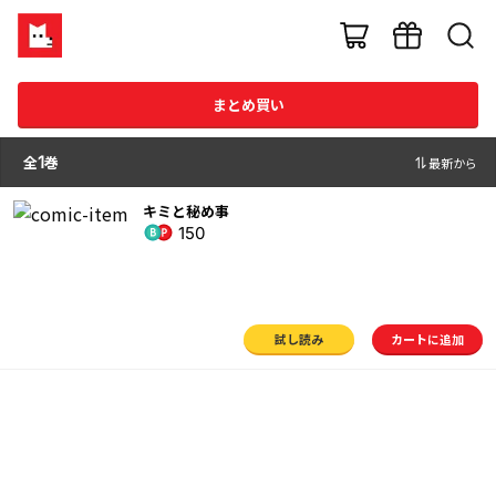
まとめ買い
全
1
巻
最新から
キミと秘め事
150
試し読み
カートに追加