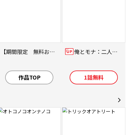
【期間限定 無料お試し版】【単話版】ゾンビのあふれた世界で俺だけが襲われない（フルカラー）
俺とモナ：二人暮らし始めました。
作品TOP
1
話無料