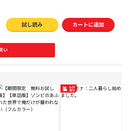
試し読み
カートに追加
買い