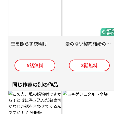
雲を照らす夜明け
愛のない契約結婚のはずでした
5
話無料
3
話無料
同じ作家の別の作品