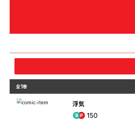
全
巻
1
浮気
150