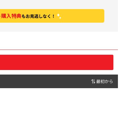
ト購入特典
もお見逃しなく！
最初から