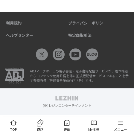
利用規約
プライバシーポリシー
ヘルプセンター
特定商取引法
ABJマークは、この電子書店・電子書籍配信サービスが、著作権者
からコンテンツ使用許諾を得た正規版配信サービスであることを示
す登録商標（登録番号第6091713号）です。
(株)レジンエンターテインメント
TOP
遊び
連載
My本棚
メニュー