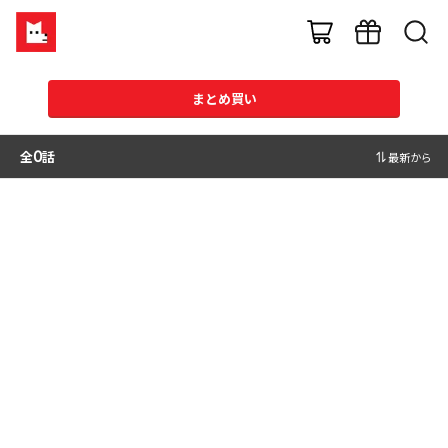
まとめ買い
全
0
話
最新から