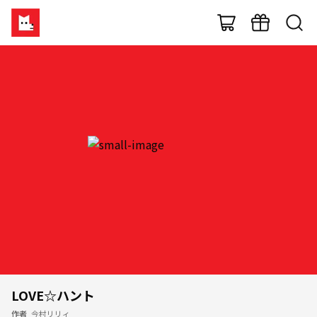
LOVE☆ハント
作者
今村リリィ