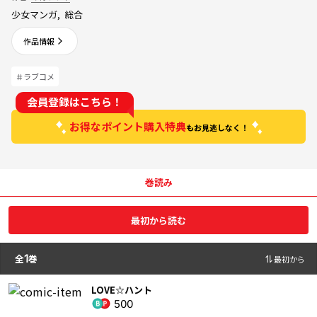
少女マンガ
,
総合
作品情報
＃ラブコメ
会員登録はこちら！
お得なポイント購入特典
もお見逃しなく！
巻読み
最初から読む
全
1
巻
最初から
LOVE☆ハント
500