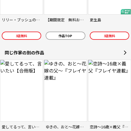
リリー・ブッシュの身代わり婚
【期間限定 無料お試し版】【単話版】ゾンビのあふれた世界で俺だけが襲われない（フルカラー）
更生島
3
話無料
作品TOP
3
話無料
同じ作家の別の作品
愛してるって、言いたい【合冊版】
ゆきの、おと～花嫁の父～『フレイヤ連載』
恋詩～16歳×義父『フレイヤ連載』