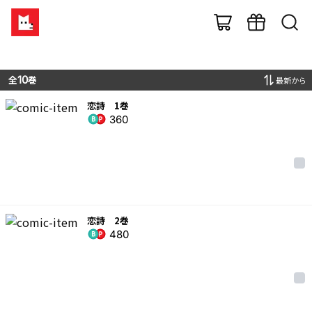
全
10
巻
最新から
恋詩 1巻
360
恋詩 2巻
480