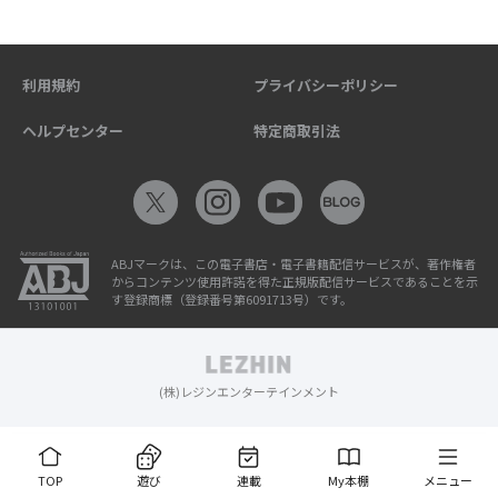
利用規約
プライバシーポリシー
ヘルプセンター
特定商取引法
ABJマークは、この電子書店・電子書籍配信サービスが、著作権者
からコンテンツ使用許諾を得た正規版配信サービスであることを示
す登録商標（登録番号第6091713号）です。
(株)レジンエンターテインメント
TOP
遊び
連載
My本棚
メニュー