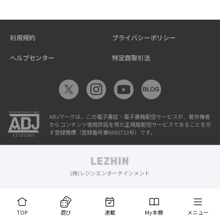
利用規約
プライバシーポリシー
ヘルプセンター
特定商取引法
ABJマークは、この電子書店・電子書籍配信サービスが、著作権者
からコンテンツ使用許諾を得た正規版配信サービスであることを示
す登録商標（登録番号第6091713号）です。
(株)レジンエンターテインメント
TOP
遊び
連載
My本棚
メニュー