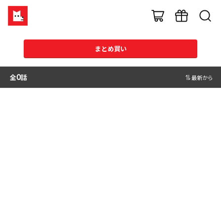
まとめ買い
全
0
話
最新から