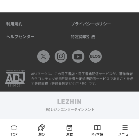
利用規約
プライバシーポリシー
ヘルプセンター
特定商取引法
ABJマークは、この電子書店・電子書籍配信サービスが、著作権者
からコンテンツ使用許諾を得た正規版配信サービスであることを示
す登録商標（登録番号第6091713号）です。
(株)レジンエンターテインメント
TOP
遊び
連載
My本棚
メニュー