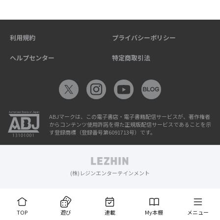
利用規約
プライバシーポリシー
ヘルプセンター
特定商取引法
ABJマークは、この電子書店・電子書籍配信サービスが、著作権者
からコンテンツ使用許諾を得た正規版配信サービスであることを示
す登録商標（登録番号第6091713号）です。
(株)レジンエンターテインメント
TOP
遊び
連載
My本棚
メニュー