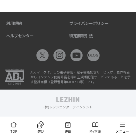
利用規約
プライバシーポリシー
ヘルプセンター
特定商取引法
ABJマークは、この電子書店・電子書籍配信サービスが、著作権者
からコンテンツ使用許諾を得た正規版配信サービスであることを示
す登録商標（登録番号第6091713号）です。
(株)レジンエンターテインメント
TOP
遊び
連載
My本棚
メニュー