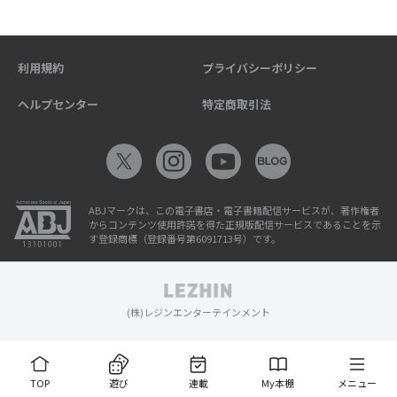
利用規約
プライバシーポリシー
ヘルプセンター
特定商取引法
ABJマークは、この電子書店・電子書籍配信サービスが、著作権者
からコンテンツ使用許諾を得た正規版配信サービスであることを示
す登録商標（登録番号第6091713号）です。
(株)レジンエンターテインメント
TOP
遊び
連載
My本棚
メニュー