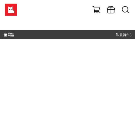
全
0
話
最初から