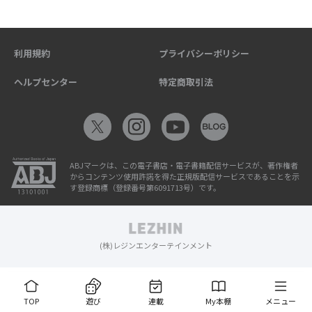
利用規約
プライバシーポリシー
ヘルプセンター
特定商取引法
ABJマークは、この電子書店・電子書籍配信サービスが、著作権者
からコンテンツ使用許諾を得た正規版配信サービスであることを示
す登録商標（登録番号第6091713号）です。
(株)レジンエンターテインメント
TOP
遊び
連載
My本棚
メニュー