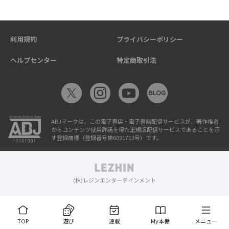
利用規約
プライバシーポリシー
ヘルプセンター
特定商取引法
ABJマークは、この電子書店・電子書籍配信サービスが、著作権者
からコンテンツ使用許諾を得た正規版配信サービスであることを示
す登録商標（登録番号第6091713号）です。
(株)レジンエンターテインメント
TOP
遊び
連載
My本棚
メニュー