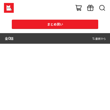
まとめ買い
全
0
話
最新から