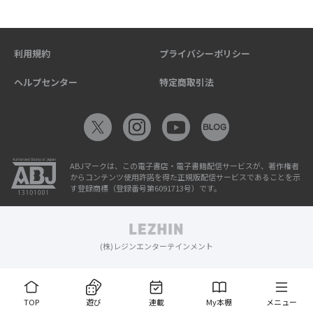
利用規約
プライバシーポリシー
ヘルプセンター
特定商取引法
ABJマークは、この電子書店・電子書籍配信サービスが、著作権者
からコンテンツ使用許諾を得た正規版配信サービスであることを示
す登録商標（登録番号第6091713号）です。
(株)レジンエンターテインメント
TOP
遊び
連載
My本棚
メニュー