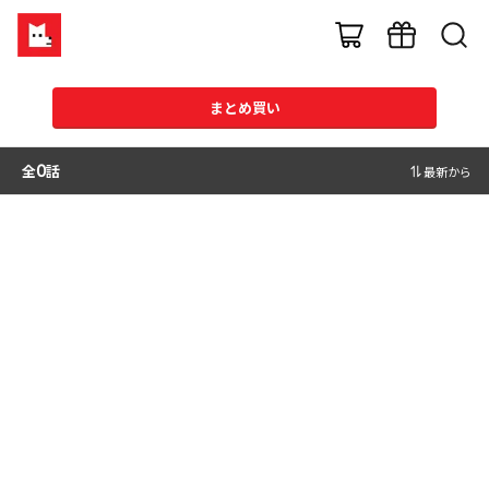
まとめ買い
全
0
話
最新から