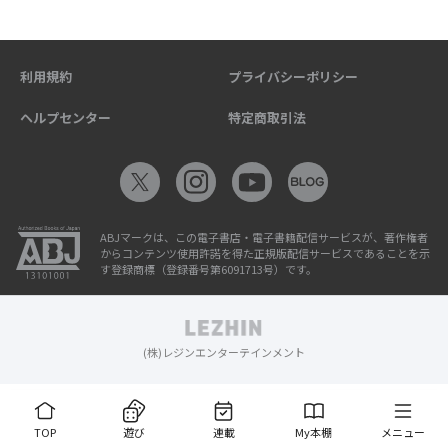
利用規約
プライバシーポリシー
ヘルプセンター
特定商取引法
ABJマークは、この電子書店・電子書籍配信サービスが、著作権者
からコンテンツ使用許諾を得た正規版配信サービスであることを示
す登録商標（登録番号第6091713号）です。
(株)レジンエンターテインメント
TOP
遊び
連載
My本棚
メニュー