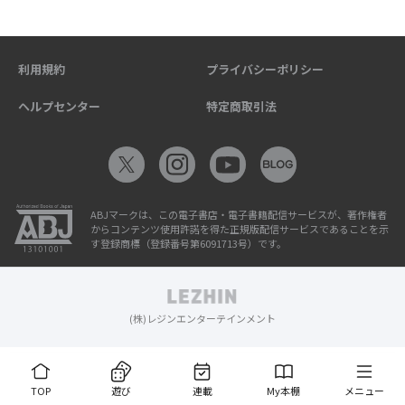
利用規約
プライバシーポリシー
ヘルプセンター
特定商取引法
ABJマークは、この電子書店・電子書籍配信サービスが、著作権者
からコンテンツ使用許諾を得た正規版配信サービスであることを示
す登録商標（登録番号第6091713号）です。
(株)レジンエンターテインメント
TOP
遊び
連載
My本棚
メニュー