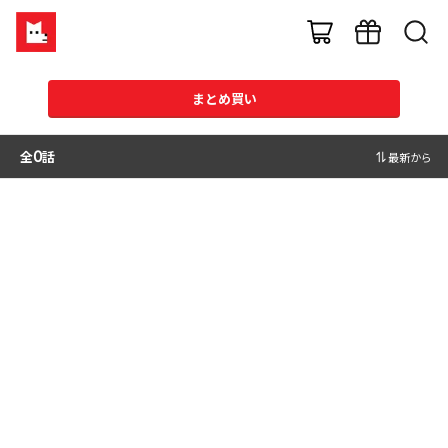
まとめ買い
全
0
話
最新から