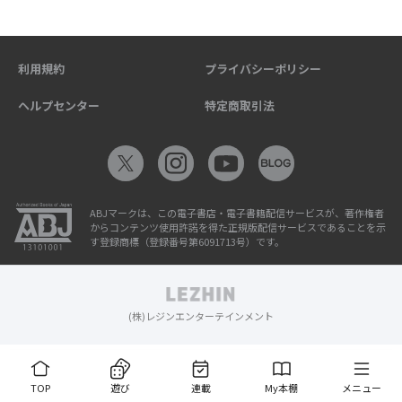
利用規約
プライバシーポリシー
ヘルプセンター
特定商取引法
ABJマークは、この電子書店・電子書籍配信サービスが、著作権者
からコンテンツ使用許諾を得た正規版配信サービスであることを示
す登録商標（登録番号第6091713号）です。
(株)レジンエンターテインメント
TOP
遊び
連載
My本棚
メニュー