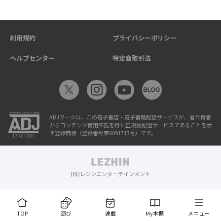
利用規約
プライバシーポリシー
ヘルプセンター
特定商取引法
ABJマークは、この電子書店・電子書籍配信サービスが、著作権者
からコンテンツ使用許諾を得た正規版配信サービスであることを示
す登録商標（登録番号第6091713号）です。
(株)レジンエンターテインメント
TOP
遊び
連載
My本棚
メニュー