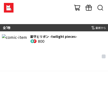
全
1
巻
最新から
墓守とリボン -twilight pieces-
800