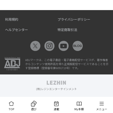
利用規約
プライバシーポリシー
ヘルプセンター
特定商取引法
ABJマークは、この電子書店・電子書籍配信サービスが、著作権者
からコンテンツ使用許諾を得た正規版配信サービスであることを示
す登録商標（登録番号第6091713号）です。
(株)レジンエンターテインメント
TOP
遊び
連載
My本棚
メニュー