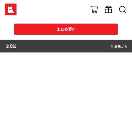
まとめ買い
全
0
話
最新から