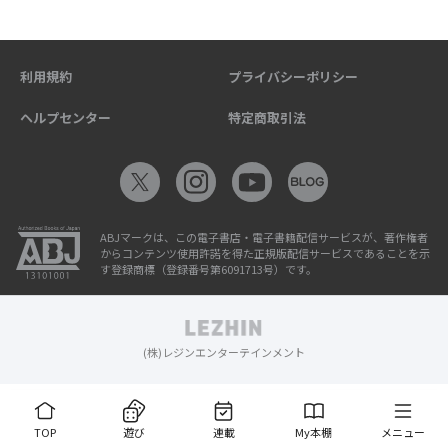
利用規約
プライバシーポリシー
ヘルプセンター
特定商取引法
ABJマークは、この電子書店・電子書籍配信サービスが、著作権者
からコンテンツ使用許諾を得た正規版配信サービスであることを示
す登録商標（登録番号第6091713号）です。
(株)レジンエンターテインメント
TOP
遊び
連載
My本棚
メニュー