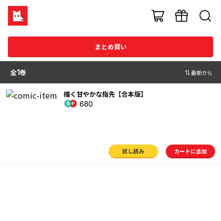
まとめ買い
全
1
巻
最新から
描く甘やかな指先【合本版】
680
試し読み
カートに追加