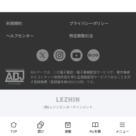
利用規約
プライバシーポリシー
ヘルプセンター
特定商取引法
ABJマークは、この電子書店・電子書籍配信サービスが、著作権者
からコンテンツ使用許諾を得た正規版配信サービスであることを示
す登録商標（登録番号第6091713号）です。
(株)レジンエンターテインメント
TOP
遊び
連載
My本棚
メニュー