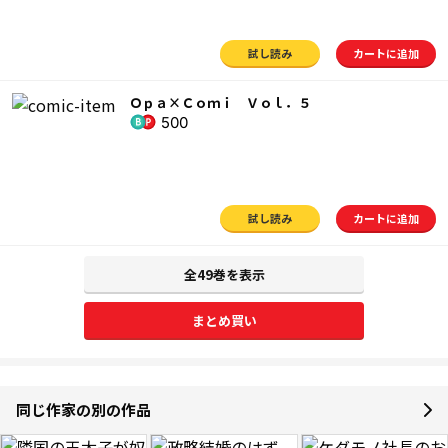
試し読み
カートに追加
Ｏｐａ×Ｃｏｍｉ Ｖｏｌ．５
500
試し読み
カートに追加
全49巻を表示
まとめ買い
同じ作家の別の作品