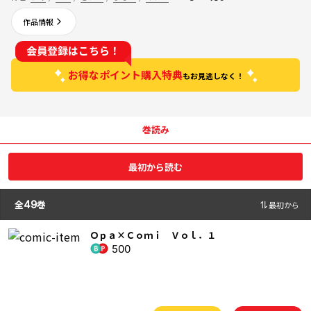
作品情報
会員登録はこちら！
お得なポイント購入特典
もお見逃しなく！
巻読み
最初から読む
全
49
巻
最初から
Ｏｐａ×Ｃｏｍｉ Ｖｏｌ．１
500