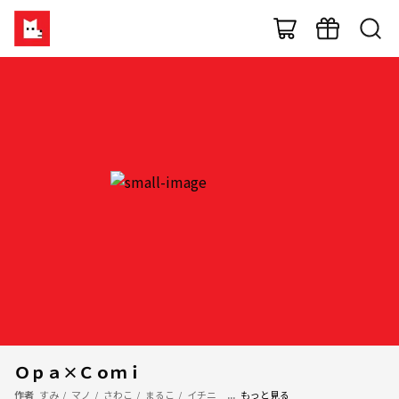
Ｏｐａ×Ｃｏｍｉ
作者
すみ
/
マノ
/
さわこ
/
まるこ
/
イチニ
...
もっと見る