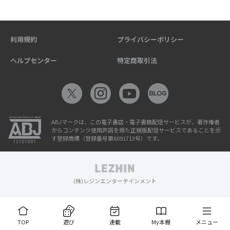
利用規約
プライバシーポリシー
ヘルプセンター
特定商取引法
ABJマークは、この電子書店・電子書籍配信サービスが、著作権者
からコンテンツ使用許諾を得た正規版配信サービスであることを示
す登録商標（登録番号第6091713号）です。
(株)レジンエンターテインメント
TOP
遊び
連載
My本棚
メニュー