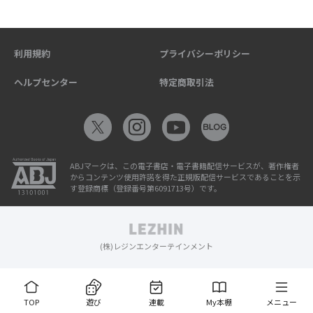
利用規約
プライバシーポリシー
ヘルプセンター
特定商取引法
ABJマークは、この電子書店・電子書籍配信サービスが、著作権者
からコンテンツ使用許諾を得た正規版配信サービスであることを示
す登録商標（登録番号第6091713号）です。
(株)レジンエンターテインメント
TOP
遊び
連載
My本棚
メニュー