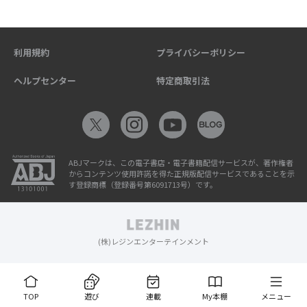
利用規約
プライバシーポリシー
ヘルプセンター
特定商取引法
ABJマークは、この電子書店・電子書籍配信サービスが、著作権者
からコンテンツ使用許諾を得た正規版配信サービスであることを示
す登録商標（登録番号第6091713号）です。
(株)レジンエンターテインメント
TOP
遊び
連載
My本棚
メニュー