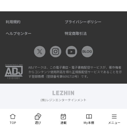
利用規約
プライバシーポリシー
ヘルプセンター
特定商取引法
ABJマークは、この電子書店・電子書籍配信サービスが、著作権者
からコンテンツ使用許諾を得た正規版配信サービスであることを示
す登録商標（登録番号第6091713号）です。
(株)レジンエンターテインメント
TOP
遊び
連載
My本棚
メニュー