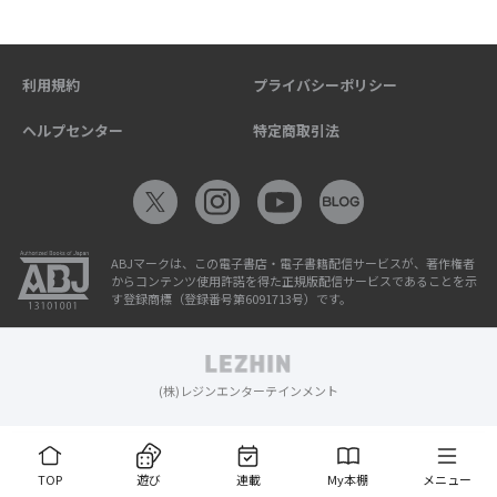
利用規約
プライバシーポリシー
ヘルプセンター
特定商取引法
ABJマークは、この電子書店・電子書籍配信サービスが、著作権者
からコンテンツ使用許諾を得た正規版配信サービスであることを示
す登録商標（登録番号第6091713号）です。
(株)レジンエンターテインメント
TOP
遊び
連載
My本棚
メニュー