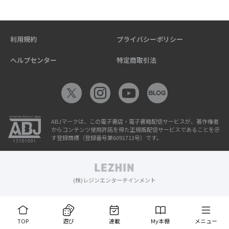
利用規約
プライバシーポリシー
ヘルプセンター
特定商取引法
ABJマークは、この電子書店・電子書籍配信サービスが、著作権者
からコンテンツ使用許諾を得た正規版配信サービスであることを示
す登録商標（登録番号第6091713号）です。
(株)レジンエンターテインメント
TOP
遊び
連載
My本棚
メニュー