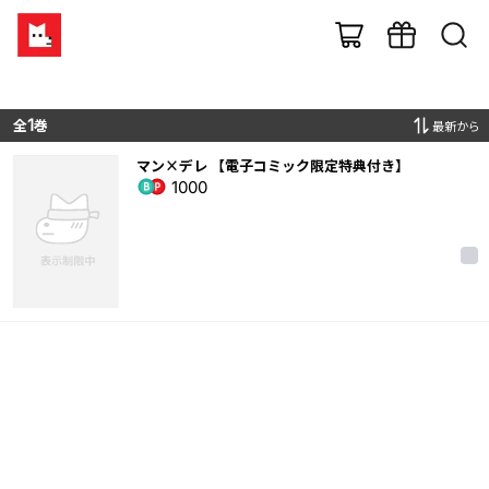
全
1
巻
最新から
マン×デレ 【電子コミック限定特典付き】
1000