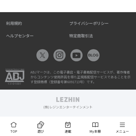
利用規約
プライバシーポリシー
ヘルプセンター
特定商取引法
ABJマークは、この電子書店・電子書籍配信サービスが、著作権者
からコンテンツ使用許諾を得た正規版配信サービスであることを示
す登録商標（登録番号第6091713号）です。
(株)レジンエンターテインメント
TOP
遊び
連載
My本棚
メニュー