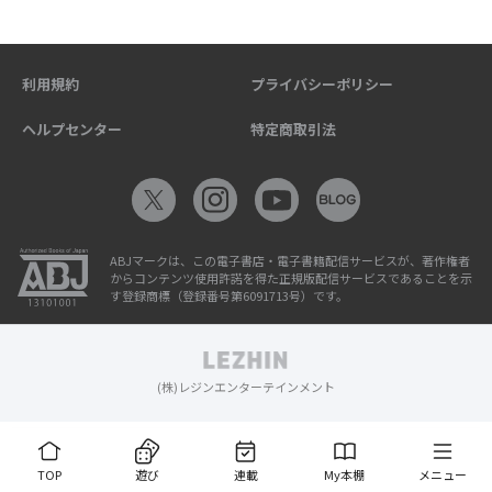
利用規約
プライバシーポリシー
ヘルプセンター
特定商取引法
ABJマークは、この電子書店・電子書籍配信サービスが、著作権者
からコンテンツ使用許諾を得た正規版配信サービスであることを示
す登録商標（登録番号第6091713号）です。
(株)レジンエンターテインメント
TOP
遊び
連載
My本棚
メニュー