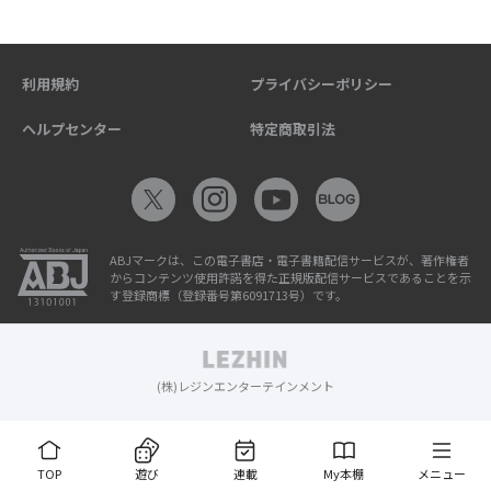
利用規約
プライバシーポリシー
ヘルプセンター
特定商取引法
ABJマークは、この電子書店・電子書籍配信サービスが、著作権者
からコンテンツ使用許諾を得た正規版配信サービスであることを示
す登録商標（登録番号第6091713号）です。
(株)レジンエンターテインメント
TOP
遊び
連載
My本棚
メニュー