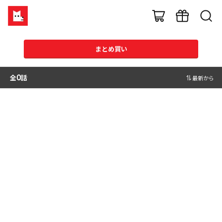
まとめ買い
全
0
話
最新から