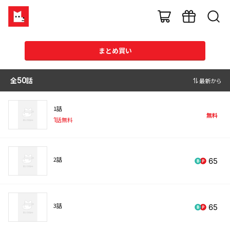
まとめ買い
全
50
話
最新から
1話
無料
1
話無料
2話
65
3話
65