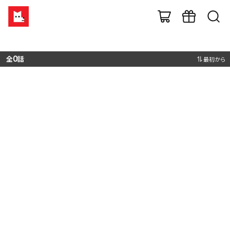
全
0
話
最初から