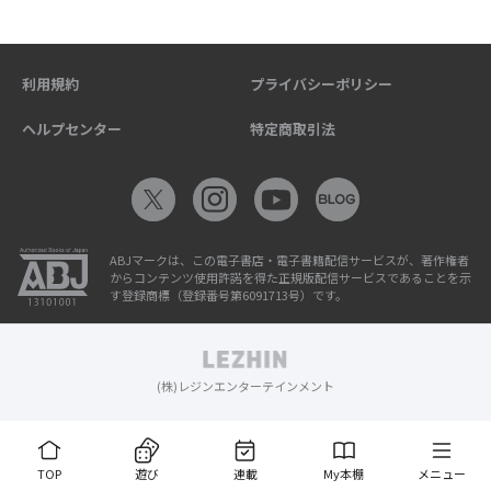
利用規約
プライバシーポリシー
ヘルプセンター
特定商取引法
ABJマークは、この電子書店・電子書籍配信サービスが、著作権者
からコンテンツ使用許諾を得た正規版配信サービスであることを示
す登録商標（登録番号第6091713号）です。
(株)レジンエンターテインメント
TOP
遊び
連載
My本棚
メニュー