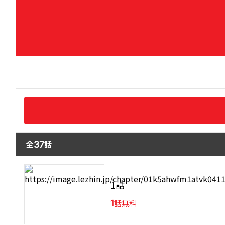
全
話
37
1話
1
話無料