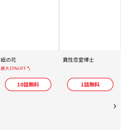
紙の花
異性恋愛博士
15
最大
%OFF
10
話無料
1
話無料