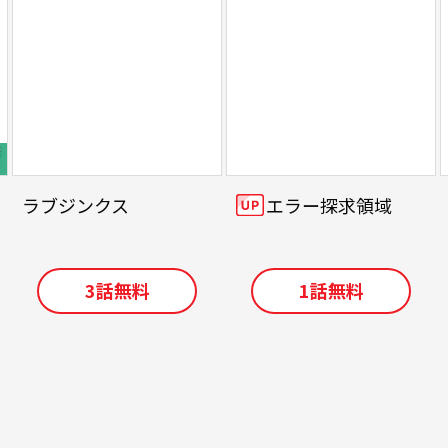
ラブジンクス
エラー探求領域
3
話無料
1
話無料