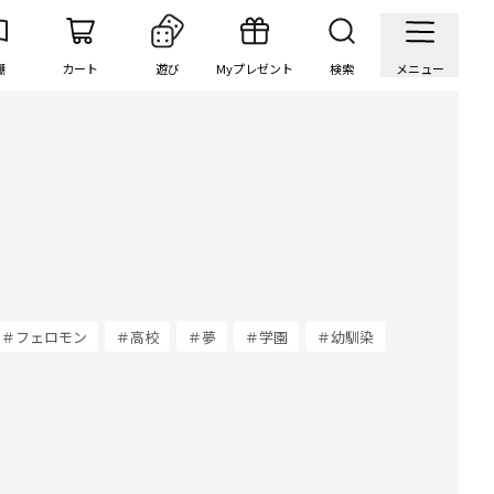
棚
カート
遊び
Myプレゼント
検索
メニュー
＃フェロモン
＃高校
＃夢
＃学園
＃幼馴染