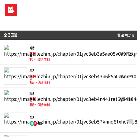
全
30
話
最初から
1話
無料
購入不可
1
話〜
3
話無料
2話
無料
購入不可
1
話〜
3
話無料
3話
無料
購入不可
1
話〜
3
話無料
4話
65